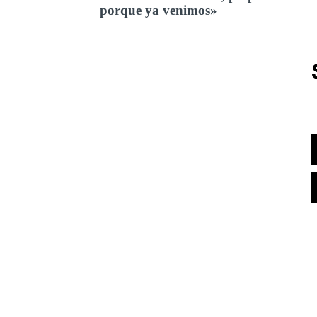
porque ya venimos»
Rusia y el cambio geoestratégico en África
El ministerio de Defensa no ha querido comprar al
Rey un nuevo velero de regatas