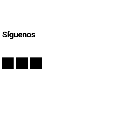
Procés de Independencia
Represión Policial
Violencia de genero
Síguenos