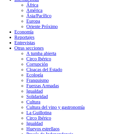
África
América
Ásia/Pacífico
Europa
Oriente Próximo
Economía
Reportajes
Entrevistas
Otras secciones
A tumba abierta
Circo Ibérico
Corrupción
Cloacas del Estado
Ecología
Franquismo
Fuerzas Armadas
Igualdad
Solidaridad
Cultura
Cultura del vino y gastronomía
La Guillotina
Circo Ibérico
Igualdad
Huevos estrellaos