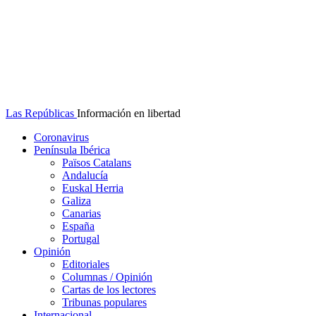
Las Repúblicas
Información en libertad
Coronavirus
Península Ibérica
Països Catalans
Andalucía
Euskal Herria
Galiza
Canarias
España
Portugal
Opinión
Editoriales
Columnas / Opinión
Cartas de los lectores
Tribunas populares
Internacional